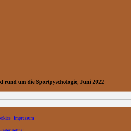
d rund um die Sportpyschologie, Juni 2022
okies
|
Impressum
eiter geht's!