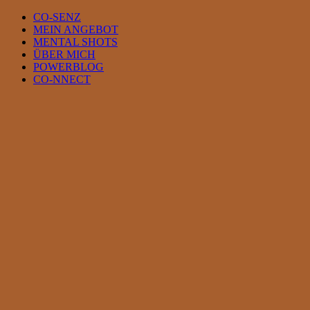
Skip
CO-SENZ
to
MEIN ANGEBOT
content
MENTAL SHOTS
ÜBER MICH
POWERBLOG
CO-NNECT
View
Larger
Image