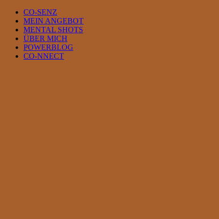
Skip
CO-SENZ
to
MEIN ANGEBOT
content
MENTAL SHOTS
ÜBER MICH
POWERBLOG
CO-NNECT
View
Larger
Image