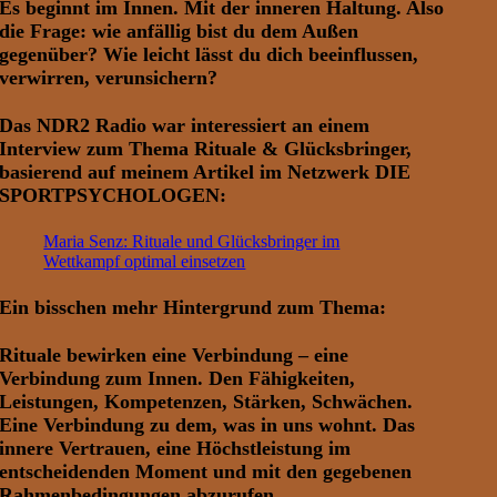
Es beginnt im Innen. Mit der inneren Haltung. Also
die Frage: wie anfällig bist du dem Außen
gegenüber? Wie leicht lässt du dich beeinflussen,
verwirren, verunsichern?
Das NDR2 Radio war interessiert an einem
Interview zum Thema Rituale & Glücksbringer,
basierend auf meinem Artikel im Netzwerk DIE
SPORTPSYCHOLOGEN:
Maria Senz: Rituale und Glücksbringer im
Wettkampf optimal einsetzen
Ein bisschen mehr Hintergrund zum Thema:
Rituale bewirken eine
Verbindung
– eine
Verbindung zum Innen. Den Fähigkeiten,
Leistungen, Kompetenzen, Stärken, Schwächen.
Eine Verbindung zu dem, was in uns wohnt. Das
innere
Vertrauen
, eine Höchstleistung im
entscheidenden Moment und mit den gegebenen
Rahmenbedingungen abzurufen.