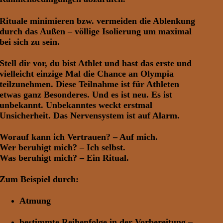
Rituale minimieren bzw. vermeiden die Ablenkung
durch das Außen – völlige Isolierung um maximal
bei sich zu sein.
Stell dir vor, du bist Athlet und hast das erste und
vielleicht einzige Mal die Chance an Olympia
teilzunehmen. Diese Teilnahme ist für Athleten
etwas ganz Besonderes. Und es ist neu. Es ist
unbekannt. Unbekanntes weckt erstmal
Unsicherheit. Das Nervensystem ist auf Alarm.
Worauf kann ich Vertrauen? – Auf mich.
Wer beruhigt mich? – Ich selbst.
Was beruhigt mich? – Ein Ritual.
Zum Beispiel durch:
Atmung
bestimmte Reihenfolge in der Vorbereitung –