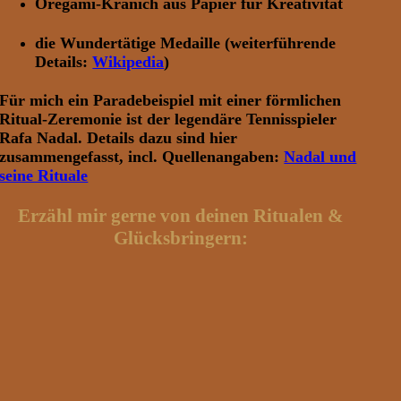
Oregami-Kranich aus Papier für Kreativität
die Wundertätige Medaille (weiterführende
Details:
Wikipedia
)
Für mich ein Paradebeispiel mit einer förmlichen
Ritual-Zeremonie ist der legendäre Tennisspieler
Rafa Nadal. Details dazu sind hier
zusammengefasst, incl. Quellenangaben:
Nadal und
seine Rituale
Erzähl mir gerne von deinen Ritualen &
Glücksbringern: