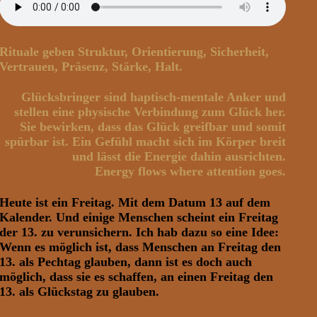
Rituale geben Struktur, Orientierung, Sicherheit,
Vertrauen, Präsenz, Stärke, Halt.
Glücksbringer sind haptisch-mentale Anker und
stellen eine physische Verbindung zum Glück her.
Sie bewirken, dass das Glück greifbar und somit
spürbar ist. Ein Gefühl macht sich im Körper breit
und lässt die Energie dahin ausrichten.
Energy flows where attention goes.
Heute ist ein Freitag. Mit dem Datum 13 auf dem
Kalender. Und einige Menschen scheint ein Freitag
der 13. zu verunsichern. Ich hab dazu so eine Idee:
Wenn es möglich ist, dass Menschen an Freitag den
13. als Pechtag glauben, dann ist es doch auch
möglich, dass sie es schaffen, an einen Freitag den
13. als Glückstag zu glauben.