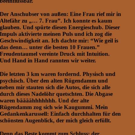
beeinflussbar.
Der Anschubser von außen: Eine Frau rief mir in
Altefähr zu „… 7. Frau”. Ich konnte es kaum
glauben. Und spürte diesen Energieschub. Dieser
Impuls aktivierte meinen Puls und ich zog die
Geschwindigkeit an. Ich dachte mir: “Wie geil is
das denn… unter die besten 10 Frauen.”
Freudentaumel vereinte Druck mit Intuition.
Und Hand in Hand rannten wir weiter.
Die letzten 3 km waren fordernd. Physisch und
psychisch. Über den alten Rügendamm und
neben mir stauten sich die Autos, die sich alle
durch dieses Nadelöhr quetschten. Die Abgase
waren bäääähhhhhhh. Und der alte
Rügendamm zog sich wie Kaugummi. Mein
Gedankenkarussell: Einfach durchhalten für den
schönsten Augenblick, der mich gleich erfüllt.
Denn das Beste kommt zum Schluss: der