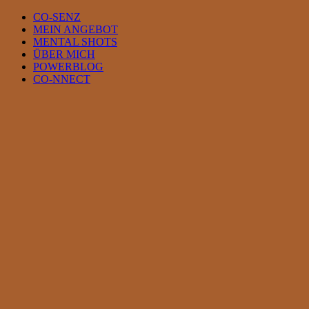
Skip
CO-SENZ
to
MEIN ANGEBOT
content
MENTAL SHOTS
ÜBER MICH
POWERBLOG
CO-NNECT
View
Larger
Image