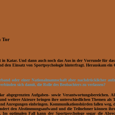
n Tor
ft in Katar. Und dann auch noch das Aus in der Vorrunde für da
den Einsatz von Sportpsychologie hinterfragt. Herauskam ein G
erband oder einer Nationalmannschaft aber nachdrücklicher auf
inden sich damit, die Rolle des Beobachters zu verlassen?
klar abgegrenzten Aufgaben- sowie Verantwortungsbereichen. Alle
 und weitere Akteure bringen ihre unterschiedlichen Themen als 
e und Anregungen einbringen. Kommunikationshürden fallen weg, d
dert den Abstimmungsaufwand und die Teilnehmer können ihre Ges
 Im optimalen Fall kann der Sportpsychologe sogar die Abrec