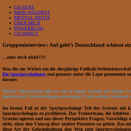
Skip
CO-SENZ
to
MEIN ANGEBOT
content
MENTAL SHOTS
ÜBER MICH
POWERBLOG
CO-NNECT
Gruppeninterview: Auf geht’s Deutschland schiesst ei
…oder doch nicht?!?!
Was für ein Wirbel um die diesjährige Fußball-Weltmeisterscha
Die Sportpsychologen
mal genauer unter die Lupe genommen und 
daraus:
Welche Alternativen gibt es, um in einem System wie einem V
machen und Veränderungen anzuregen? Und welche Gefahren verb
Im besten Fall ist der Sportpsychologe Teil des Systems mit 
Sportpsychologen zu profitieren. Das Trainerteam, die Athleten
Systems agieren und aus dieser Perspektive Fragen, Vorschläg
steht, ohne den Umweg über andere Personen zu gehen. Das min
diese Art der Geheimhaltung den Weg zum Sportpsychologen.