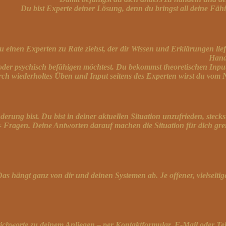
Du bist Experte deiner Lösung, denn du bringst all deine Fäh
 einen Experten zu Rate ziehst, der dir Wissen und Erklärungen lief
Hand
 oder psychisch befähigen möchtest. Du bekommst theoretischen Inp
ch wiederholtes Üben und Input seitens des Experten wirst du vom
rung bist. Du bist in deiner aktuellen Situation unzufrieden, steckst 
Fragen. Deine Antworten darauf machen die Situation für dich greif
h. Das hängt ganz von dir und deinen Systemen ab. Je offener, vielse
Stichworte zu deinem Anliegen – per Kontaktformular, E-Mail oder Te