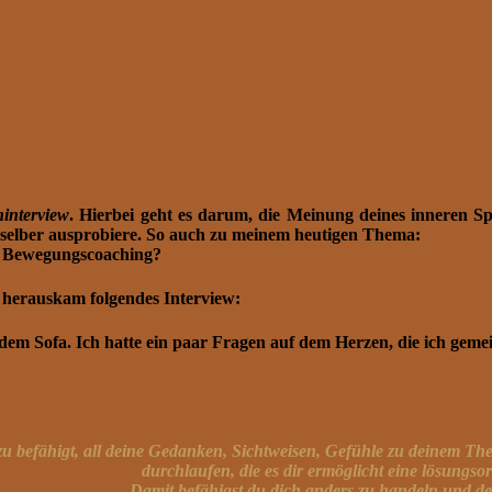
ninterview
. Hierbei geht es darum, die Meinung deines inneren S
ir selber ausprobiere. So auch zu meinem heutigen Thema:
 & Bewegungscoaching?
 herauskam folgendes Interview:
em Sofa. Ich hatte ein paar Fragen auf dem Herzen, die ich geme
azu befähigt, all deine Gedanken, Sichtweisen, Gefühle zu deinem T
durchlaufen, die es dir ermöglicht eine lösungs
Damit befähigst du dich anders zu handeln und de