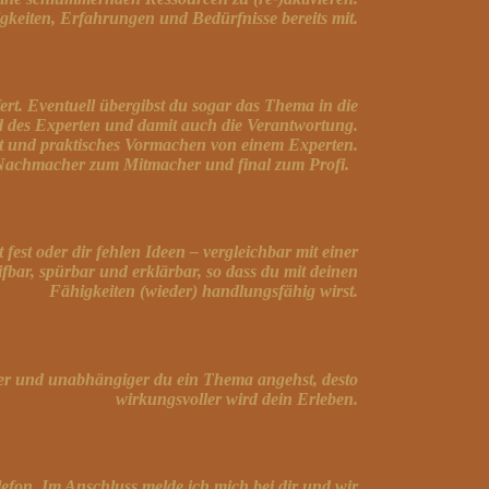
igkeiten, Erfahrungen und Bedürfnisse bereits mit.
ert. Eventuell übergibst du sogar das Thema in die
 des Experten und damit auch die Verantwortung.
ut und praktisches Vormachen von einem Experten.
 Nachmacher zum Mitmacher und final zum Profi.
fest oder dir fehlen Ideen – vergleichbar mit einer
bar, spürbar und erklärbar, so dass du mit deinen
Fähigkeiten (wieder) handlungsfähig wirst.
itiger und unabhängiger du ein Thema angehst, desto
wirkungsvoller wird dein Erleben.
lefon. Im Anschluss melde ich mich bei dir und wir