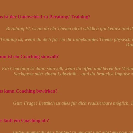
s ist der Unterschied zu Beratung/ Training?
Beratung ist, wenn du ein Thema nicht wirklich gut kennst und du
Training ist, wenn du dich für ein dir unbekanntes Thema physisch
Dur
nn ist ein Coaching sinnvoll?
Ein Coaching ist dann sinnvoll, wenn du offen und bereit für Verände
Sackgasse oder einem Labyrinth – und du brauchst Impulse = 
s kann Coaching bewirken?
Gute Frage! Letztlich ist alles für dich realisierbare möglic
e läuft ein Coaching ab?
Initial nimmst du den Kontakt zu mir auf und gibst ein paar 