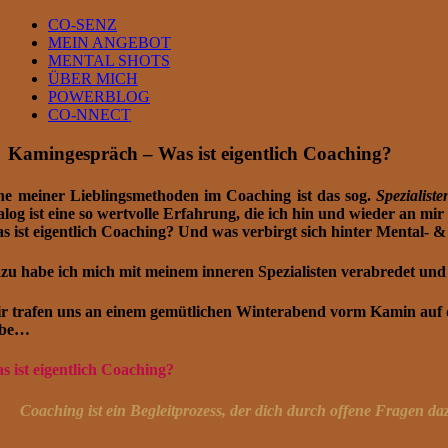
Skip
CO-SENZ
to
MEIN ANGEBOT
content
MENTAL SHOTS
ÜBER MICH
POWERBLOG
CO-NNECT
Kamingespräch – Was ist eigentlich Coaching?
ne meiner Lieblingsmethoden im Coaching ist das sog.
Spezialiste
alog ist eine so wertvolle Erfahrung, die ich hin und wieder an m
s ist eigentlich Coaching? Und was verbirgt sich hinter Mental-
zu habe ich mich mit meinem inneren Spezialisten verabredet und
r trafen uns an einem gemütlichen Winterabend vorm Kamin auf d
abe…
s ist eigentlich Coaching?
Coaching ist ein Begleitprozess, der dich durch offene Fragen d