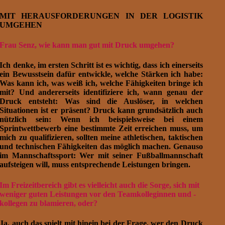
MIT HERAUSFORDERUNGEN IN DER LOGISTIK
UMGEHEN
Frau Senz, wie kann man gut mit Druck umgehen?
Ich denke, im ersten Schritt ist es wichtig, dass ich einerseits
ein Bewusstsein dafür entwickle, welche Stärken ich habe:
Was kann ich, was weiß ich, welche Fähigkeiten bringe ich
mit? Und andererseits identifiziere ich, wann genau der
Druck entsteht: Was sind die Auslöser, in welchen
Situationen ist er präsent? Druck kann grundsätzlich auch
nützlich sein: Wenn ich beispielsweise bei einem
Sprintwettbewerb eine bestimmte Zeit erreichen muss, um
mich zu qualifizieren, sollten meine athletischen, taktischen
und technischen Fähigkeiten das möglich machen. Genauso
im Mannschaftssport: Wer mit seiner Fußballmannschaft
aufsteigen will, muss entsprechende Leistungen bringen.
Im Freizeitbereich gibt es vielleicht auch die Sorge, sich mit
weniger guten Leistungen vor den Teamkolleginnen und -
kollegen zu blamieren, oder?
Ja, auch das spielt mit hinein bei der Frage, wer den Druck