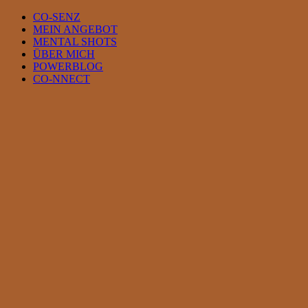
Skip
CO-SENZ
to
MEIN ANGEBOT
content
MENTAL SHOTS
ÜBER MICH
POWERBLOG
CO-NNECT
View
Larger
Image