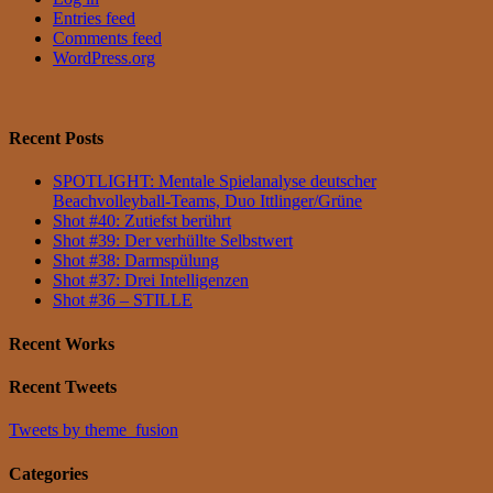
Entries feed
Comments feed
WordPress.org
Recent Posts
SPOTLIGHT: Mentale Spielanalyse deutscher
Beachvolleyball-Teams, Duo Ittlinger/Grüne
Shot #40: Zutiefst berührt
Shot #39: Der verhüllte Selbstwert
Shot #38: Darmspülung
Shot #37: Drei Intelligenzen
Shot #36 – STILLE
Recent Works
Recent Tweets
Tweets by theme_fusion
Categories